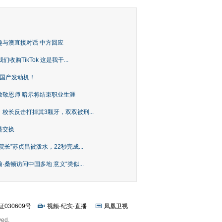
趣与澳直接对话 中方回应
购TikTok 这是我干...
上国产发动机！
致敬恩师 暗示将结束职业生涯
校长反击打掉其3颗牙，双双被刑...
是交换
长”苏贞昌被泼水，22秒完成...
桑顿访问中国多地 意义“类似...
证030609号
视频
·
纪实
·
直播
凤凰卫视
ved.