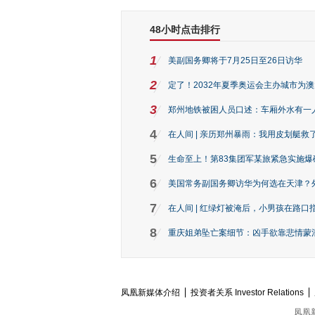
48小时点击排行
1
美副国务卿将于7月25日至26日访华
2
定了！2032年夏季奥运会主办城市为
3
郑州地铁被困人员口述：车厢外水有一
4
在人间 | 亲历郑州暴雨：我用皮划艇救
5
生命至上！第83集团军某旅紧急实施爆
6
美国常务副国务卿访华为何选在天津？
7
在人间 | 红绿灯被淹后，小男孩在路口指
8
重庆姐弟坠亡案细节：凶手欲靠悲情蒙混 
凤凰新媒体介绍
投资者关系 Investor Relations
凤凰