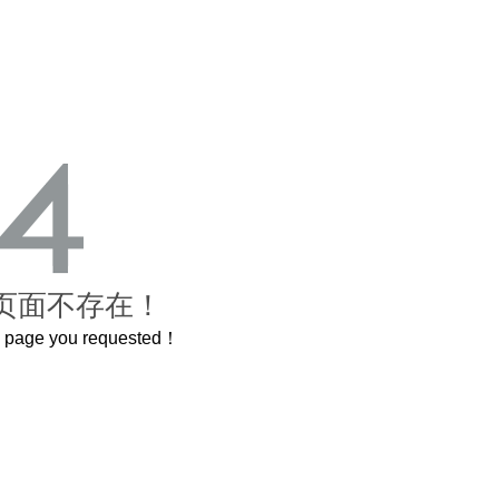
页面不存在！
he page you requested！
这个3.2米的长卷，还原了600岁的紫禁城