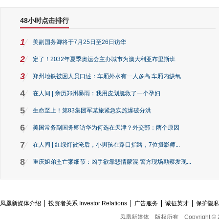
48小时点击排行
1
美副国务卿将于7月25日至26日访华
2
定了！2032年夏季奥运会主办城市为澳大利亚布里斯班
3
郑州地铁被困人员口述：车厢外水有一人多高 车厢内缺氧
4
在人间 | 亲历郑州暴雨：我用皮划艇救了一个孕妇
5
生命至上！第83集团军某旅紧急实施爆破分洪
6
美国常务副国务卿访华为何选在天津？外交部：两个原因
7
在人间 | 红绿灯被淹后，小男孩在路口指路，7位摄影师...
8
重庆姐弟坠亡案细节：凶手欲靠悲情蒙混 警方现场勘察发现...
凤凰新媒体介绍
投资者关系 Investor Relations
广告服务
诚征英才
保护隐
凤凰新媒体
版权所有
Copyright © 