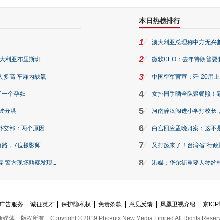
本日热榜排行
1
澳大利亚总理称中方无兴
2
澳大利亚布里斯班
微软CEO：去年特朗普要我们收
3
人多高 车厢内缺氧
中国空军官宣：歼-20用
4
了一个孕妇
女排国手晒全队聚餐照！
5
破分洪
河南醉汉闯进小学打校长，
6
外交部：两个原因
白宫回应孟晚舟案：这不
7
路，7位摄影师...
又打起来了！台湾省“行政院
8
警方现场勘察发现...
港媒：华尔街重要人物约翰·
广告服务
诚征英才
保护隐私权
免责条款
意见反馈
凤凰卫视介绍
京ICP
新媒体
版权所有
Copyright © 2019 Phoenix New Media Limited All Rights Reser