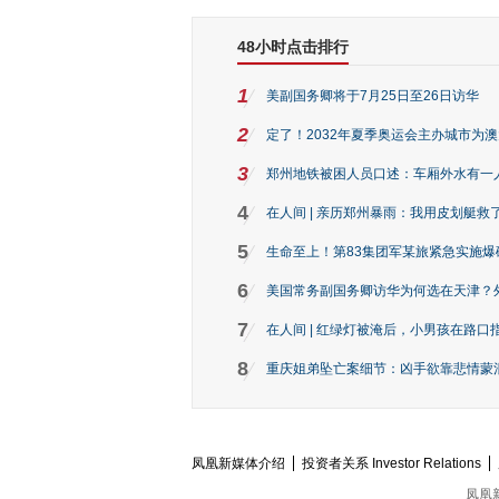
48小时点击排行
1
美副国务卿将于7月25日至26日访华
2
定了！2032年夏季奥运会主办城市为
3
郑州地铁被困人员口述：车厢外水有一
4
在人间 | 亲历郑州暴雨：我用皮划艇救
5
生命至上！第83集团军某旅紧急实施爆
6
美国常务副国务卿访华为何选在天津？
7
在人间 | 红绿灯被淹后，小男孩在路口指
8
重庆姐弟坠亡案细节：凶手欲靠悲情蒙混 
凤凰新媒体介绍
投资者关系 Investor Relations
凤凰