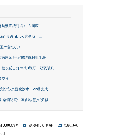
趣与澳直接对话 中方回应
购TikTok 这是我干...
上国产发动机！
致敬恩师 暗示将结束职业生涯
校长反击打掉其3颗牙，双双被刑...
是交换
长”苏贞昌被泼水，22秒完成...
桑顿访问中国多地 意义“类似...
证030609号
视频
·
纪实
·
直播
凤凰卫视
ved.