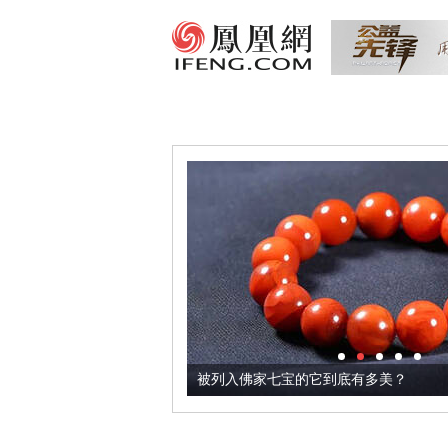
把它加到了牛轧糖里
被列入佛家七宝的它到底有多美？