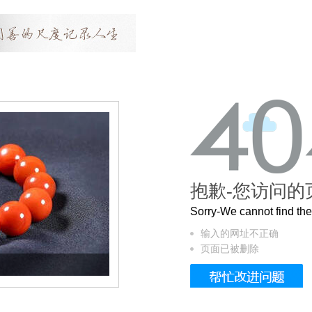
抱歉-您访问的
Sorry-We cannot find t
输入的网址不正确
页面已被删除
这个3.2米的长卷，还原了600岁的紫禁城