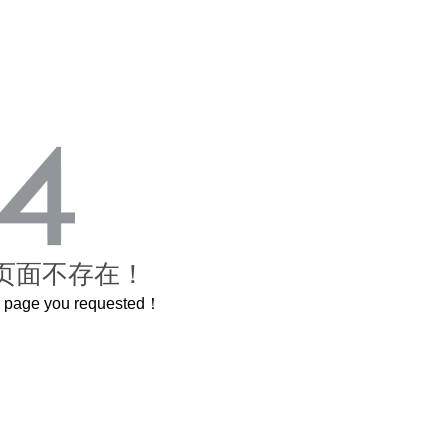
页面不存在！
he page you requested！
曲奇届的“爱马仕”把你的爱封在罐子里送给TA