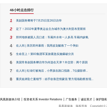
48小时点击排行
1
美副国务卿将于7月25日至26日访华
2
定了！2032年夏季奥运会主办城市为澳大利亚布里斯班
3
郑州地铁被困人员口述：车厢外水有一人多高 车厢内缺氧
4
在人间 | 亲历郑州暴雨：我用皮划艇救了一个孕妇
5
生命至上！第83集团军某旅紧急实施爆破分洪
6
美国常务副国务卿访华为何选在天津？外交部：两个原因
7
在人间 | 红绿灯被淹后，小男孩在路口指路，7位摄影师...
8
重庆姐弟坠亡案细节：凶手欲靠悲情蒙混 警方现场勘察发现...
凤凰新媒体介绍
投资者关系 Investor Relations
广告服务
诚征英才
保护隐
凤凰新媒体
版权所有
Copyright © 