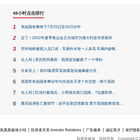
48小时点击排行
1
美副国务卿将于7月25日至26日访华
2
定了！2032年夏季奥运会主办城市为澳大利亚布里斯班
3
郑州地铁被困人员口述：车厢外水有一人多高 车厢内缺氧
4
在人间 | 亲历郑州暴雨：我用皮划艇救了一个孕妇
5
生命至上！第83集团军某旅紧急实施爆破分洪
6
美国常务副国务卿访华为何选在天津？外交部：两个原因
7
在人间 | 红绿灯被淹后，小男孩在路口指路，7位摄影师...
8
重庆姐弟坠亡案细节：凶手欲靠悲情蒙混 警方现场勘察发现...
凤凰新媒体介绍
投资者关系 Investor Relations
广告服务
诚征英才
保护隐
凤凰新媒体
版权所有
Copyright © 