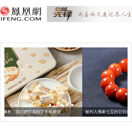
了牛轧糖里
被列入佛家七宝的它到底有多美？