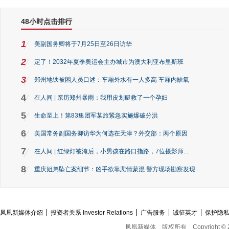
48小时点击排行
1
美副国务卿将于7月25日至26日访华
2
定了！2032年夏季奥运会主办城市为澳大利亚布里斯班
3
郑州地铁被困人员口述：车厢外水有一人多高 车厢内缺氧
4
在人间 | 亲历郑州暴雨：我用皮划艇救了一个孕妇
5
生命至上！第83集团军某旅紧急实施爆破分洪
6
美国常务副国务卿访华为何选在天津？外交部：两个原因
7
在人间 | 红绿灯被淹后，小男孩在路口指路，7位摄影师...
8
重庆姐弟坠亡案细节：凶手欲靠悲情蒙混 警方现场勘察发现...
凤凰新媒体介绍
投资者关系 Investor Relations
广告服务
诚征英才
保护隐
凤凰新媒体
版权所有
Copyright © 