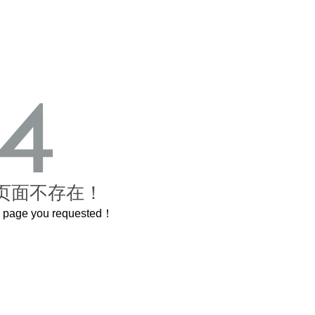
页面不存在！
he page you requested！
曲奇届的“爱马仕”把你的爱封在罐子里送给TA