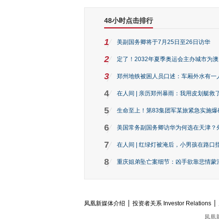
48小时点击排行
1
美副国务卿将于7月25日至26日访华
2
定了！2032年夏季奥运会主办城市为
3
郑州地铁被困人员口述：车厢外水有一
4
在人间 | 亲历郑州暴雨：我用皮划艇救
5
生命至上！第83集团军某旅紧急实施爆
6
美国常务副国务卿访华为何选在天津？
7
在人间 | 红绿灯被淹后，小男孩在路口指
8
重庆姐弟坠亡案细节：凶手欲靠悲情蒙混 
凤凰新媒体介绍
投资者关系 Investor Relations
凤凰