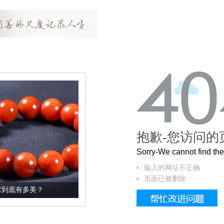
抱歉-您访问的
Sorry-We cannot find t
输入的网址不正确
页面已被删除
这个3.2米的长卷，还原了600岁的紫禁城