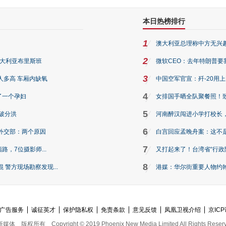
本日热榜排行
1
澳大利亚总理称中方无兴
2
澳大利亚布里斯班
微软CEO：去年特朗普要我们收
3
人多高 车厢内缺氧
中国空军官宣：歼-20用
4
了一个孕妇
女排国手晒全队聚餐照！
5
破分洪
河南醉汉闯进小学打校长，
6
外交部：两个原因
白宫回应孟晚舟案：这不
7
路，7位摄影师...
又打起来了！台湾省“行政院
8
警方现场勘察发现...
港媒：华尔街重要人物约翰·
广告服务
诚征英才
保护隐私权
免责条款
意见反馈
凤凰卫视介绍
京ICP
新媒体
版权所有
Copyright © 2019 Phoenix New Media Limited All Rights Reser