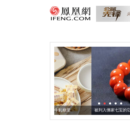
们把它加到了牛轧糖里
被列入佛家七宝的它到底有多美？