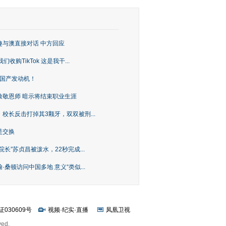
趣与澳直接对话 中方回应
购TikTok 这是我干...
上国产发动机！
致敬恩师 暗示将结束职业生涯
校长反击打掉其3颗牙，双双被刑...
是交换
长”苏贞昌被泼水，22秒完成...
桑顿访问中国多地 意义“类似...
证030609号
视频
·
纪实
·
直播
凤凰卫视
ved.