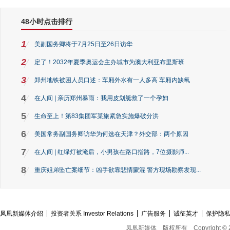
48小时点击排行
1
美副国务卿将于7月25日至26日访华
2
定了！2032年夏季奥运会主办城市为澳大利亚布里斯班
3
郑州地铁被困人员口述：车厢外水有一人多高 车厢内缺氧
4
在人间 | 亲历郑州暴雨：我用皮划艇救了一个孕妇
5
生命至上！第83集团军某旅紧急实施爆破分洪
6
美国常务副国务卿访华为何选在天津？外交部：两个原因
7
在人间 | 红绿灯被淹后，小男孩在路口指路，7位摄影师...
8
重庆姐弟坠亡案细节：凶手欲靠悲情蒙混 警方现场勘察发现...
凤凰新媒体介绍
投资者关系 Investor Relations
广告服务
诚征英才
保护隐
凤凰新媒体
版权所有
Copyright © 