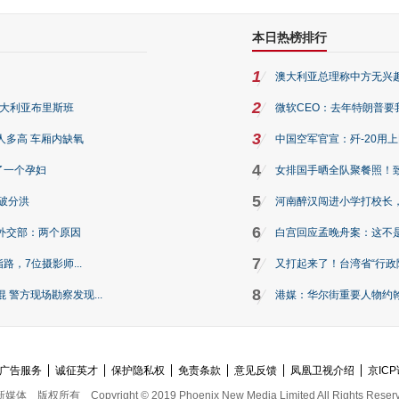
本日热榜排行
1
澳大利亚总理称中方无兴
2
澳大利亚布里斯班
微软CEO：去年特朗普要我们收
3
人多高 车厢内缺氧
中国空军官宣：歼-20用
4
了一个孕妇
女排国手晒全队聚餐照！
5
破分洪
河南醉汉闯进小学打校长，
6
外交部：两个原因
白宫回应孟晚舟案：这不
7
路，7位摄影师...
又打起来了！台湾省“行政院
8
警方现场勘察发现...
港媒：华尔街重要人物约翰·
广告服务
诚征英才
保护隐私权
免责条款
意见反馈
凤凰卫视介绍
京ICP
新媒体
版权所有
Copyright © 2019 Phoenix New Media Limited All Rights Reser