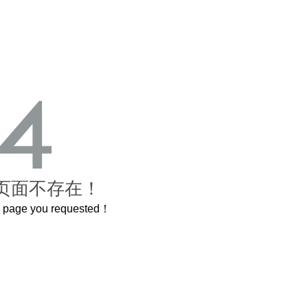
页面不存在！
he page you requested！
这个3.2米的长卷，还原了600岁的紫禁城