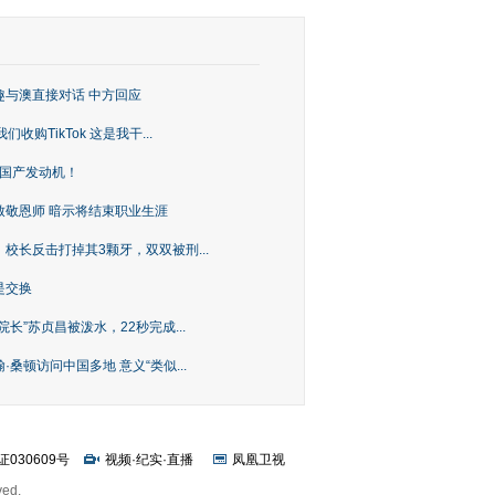
趣与澳直接对话 中方回应
购TikTok 这是我干...
上国产发动机！
致敬恩师 暗示将结束职业生涯
校长反击打掉其3颗牙，双双被刑...
是交换
长”苏贞昌被泼水，22秒完成...
桑顿访问中国多地 意义“类似...
证030609号
视频
·
纪实
·
直播
凤凰卫视
ved.