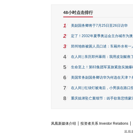
48小时点击排行
1
美副国务卿将于7月25日至26日访华
2
定了！2032年夏季奥运会主办城市为
3
郑州地铁被困人员口述：车厢外水有一
4
在人间 | 亲历郑州暴雨：我用皮划艇救
5
生命至上！第83集团军某旅紧急实施爆
6
美国常务副国务卿访华为何选在天津？
7
在人间 | 红绿灯被淹后，小男孩在路口指
8
重庆姐弟坠亡案细节：凶手欲靠悲情蒙混 
凤凰新媒体介绍
投资者关系 Investor Relations
凤凰