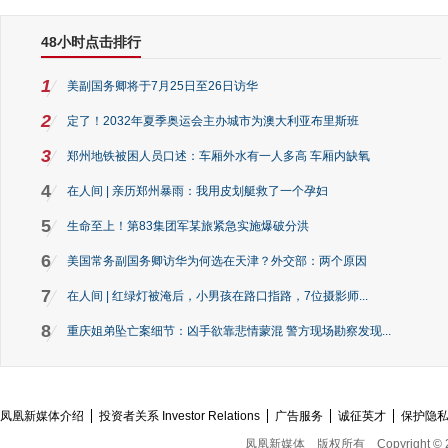
48小时点击排行
1
美副国务卿将于7月25日至26日访华
2
定了！2032年夏季奥运会主办城市为澳大利亚布里斯班
3
郑州地铁被困人员口述：车厢外水有一人多高 车厢内缺氧
4
在人间 | 亲历郑州暴雨：我用皮划艇救了一个孕妇
5
生命至上！第83集团军某旅紧急实施爆破分洪
6
美国常务副国务卿访华为何选在天津？外交部：两个原因
7
在人间 | 红绿灯被淹后，小男孩在路口指路，7位摄影师...
8
重庆姐弟坠亡案细节：凶手欲靠悲情蒙混 警方现场勘察发现...
凤凰新媒体介绍
投资者关系 Investor Relations
广告服务
诚征英才
保护隐
凤凰新媒体
版权所有
Copyright © 