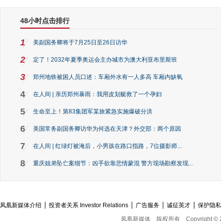
48小时点击排行
1
美副国务卿将于7月25日至26日访华
2
定了！2032年夏季奥运会主办城市为澳大利亚布里斯班
3
郑州地铁被困人员口述：车厢外水有一人多高 车厢内缺氧
4
在人间 | 亲历郑州暴雨：我用皮划艇救了一个孕妇
5
生命至上！第83集团军某旅紧急实施爆破分洪
6
美国常务副国务卿访华为何选在天津？外交部：两个原因
7
在人间 | 红绿灯被淹后，小男孩在路口指路，7位摄影师...
8
重庆姐弟坠亡案细节：凶手欲靠悲情蒙混 警方现场勘察发现...
凤凰新媒体介绍
投资者关系 Investor Relations
广告服务
诚征英才
保护隐
凤凰新媒体
版权所有
Copyright © 