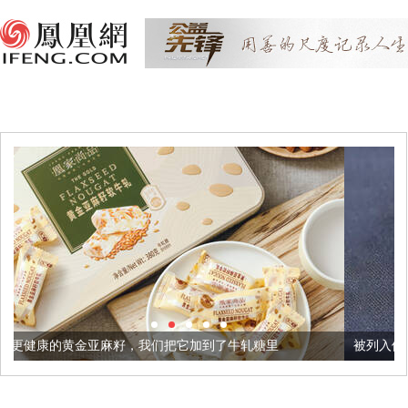
籽，我们把它加到了牛轧糖里
被列入佛家七宝的它到底有多