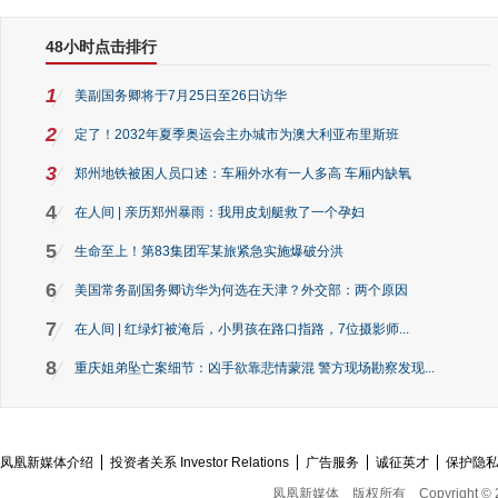
48小时点击排行
1
美副国务卿将于7月25日至26日访华
2
定了！2032年夏季奥运会主办城市为澳大利亚布里斯班
3
郑州地铁被困人员口述：车厢外水有一人多高 车厢内缺氧
4
在人间 | 亲历郑州暴雨：我用皮划艇救了一个孕妇
5
生命至上！第83集团军某旅紧急实施爆破分洪
6
美国常务副国务卿访华为何选在天津？外交部：两个原因
7
在人间 | 红绿灯被淹后，小男孩在路口指路，7位摄影师...
8
重庆姐弟坠亡案细节：凶手欲靠悲情蒙混 警方现场勘察发现...
凤凰新媒体介绍
投资者关系 Investor Relations
广告服务
诚征英才
保护隐
凤凰新媒体
版权所有
Copyright © 