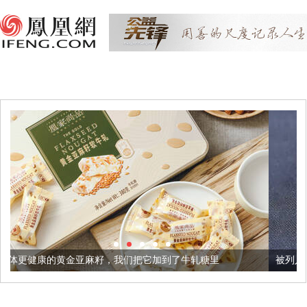
麻籽，我们把它加到了牛轧糖里
被列入佛家七宝的它到底有