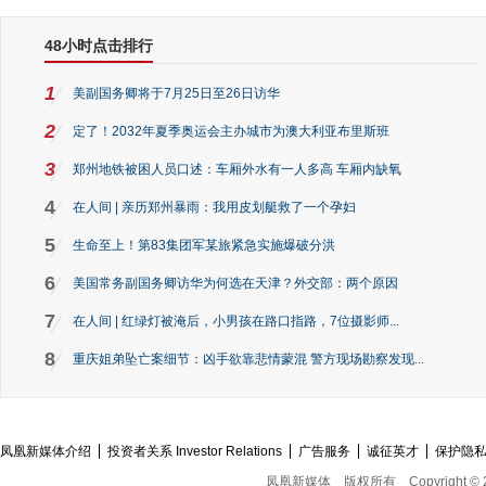
48小时点击排行
1
美副国务卿将于7月25日至26日访华
2
定了！2032年夏季奥运会主办城市为澳大利亚布里斯班
3
郑州地铁被困人员口述：车厢外水有一人多高 车厢内缺氧
4
在人间 | 亲历郑州暴雨：我用皮划艇救了一个孕妇
5
生命至上！第83集团军某旅紧急实施爆破分洪
6
美国常务副国务卿访华为何选在天津？外交部：两个原因
7
在人间 | 红绿灯被淹后，小男孩在路口指路，7位摄影师...
8
重庆姐弟坠亡案细节：凶手欲靠悲情蒙混 警方现场勘察发现...
凤凰新媒体介绍
投资者关系 Investor Relations
广告服务
诚征英才
保护隐
凤凰新媒体
版权所有
Copyright © 