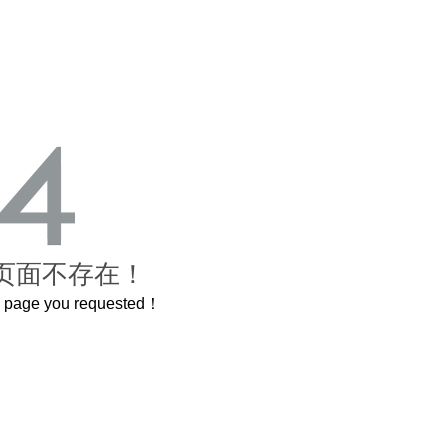
页面不存在！
he page you requested！
曲奇届的“爱马仕”把你的爱封在罐子里送给TA