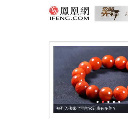
把它加到了牛轧糖里
被列入佛家七宝的它到底有多美？