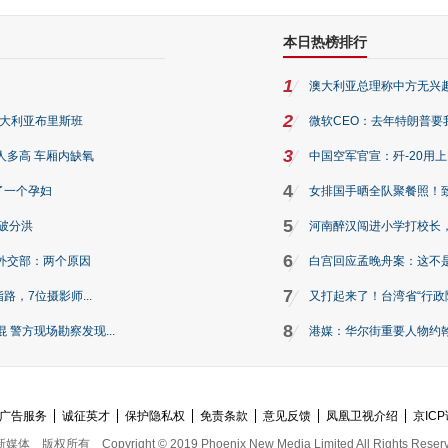
本日热榜排行
1
澳大利亚总理称中方无兴
2
澳大利亚布里斯班
微软CEO：去年特朗普要我们收
3
人多高 车厢内缺氧
中国空军官宣：歼-20用
4
了一个孕妇
女排国手晒全队聚餐照！
5
破分洪
河南醉汉闯进小学打校长，
6
外交部：两个原因
白宫回应孟晚舟案：这不
7
路，7位摄影师...
又打起来了！台湾省“行政院
8
警方现场勘察发现...
港媒：华尔街重要人物约翰·
广告服务
诚征英才
保护隐私权
免责条款
意见反馈
凤凰卫视介绍
京ICP
新媒体
版权所有
Copyright © 2019 Phoenix New Media Limited All Rights Reser