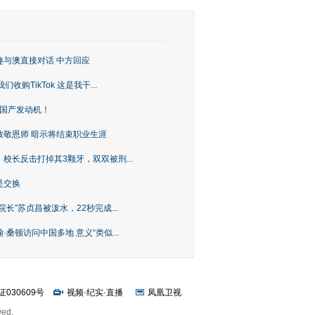
趣与澳直接对话 中方回应
购TikTok 这是我干...
上国产发动机！
致敬恩师 暗示将结束职业生涯
校长反击打掉其3颗牙，双双被刑...
是交换
长”苏贞昌被泼水，22秒完成...
桑顿访问中国多地 意义“类似...
证030609号
视频
·
纪实
·
直播
凤凰卫视
ved.