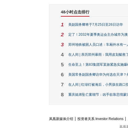
48小时点击排行
1
美副国务卿将于7月25日至26日访华
2
定了！2032年夏季奥运会主办城市为
3
郑州地铁被困人员口述：车厢外水有一
4
在人间 | 亲历郑州暴雨：我用皮划艇救
5
生命至上！第83集团军某旅紧急实施爆
6
美国常务副国务卿访华为何选在天津？
7
在人间 | 红绿灯被淹后，小男孩在路口指
8
重庆姐弟坠亡案细节：凶手欲靠悲情蒙混 
凤凰新媒体介绍
投资者关系 Investor Relations
凤凰