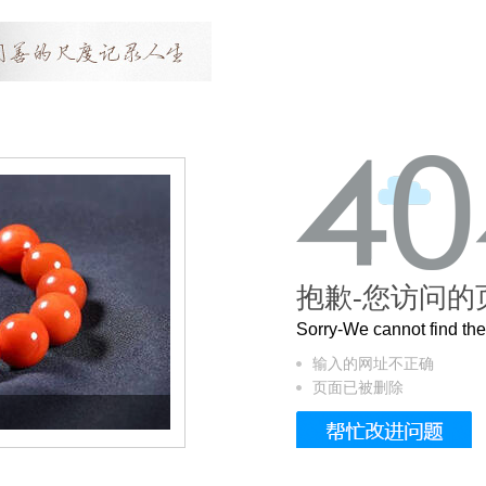
抱歉-您访问的
Sorry-We cannot find t
输入的网址不正确
页面已被删除
这个3.2米的长卷，还原了600岁的紫禁城