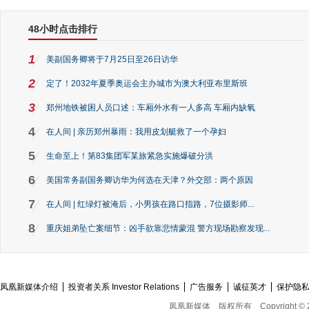
48小时点击排行
1
美副国务卿将于7月25日至26日访华
2
定了！2032年夏季奥运会主办城市为澳大利亚布里斯班
3
郑州地铁被困人员口述：车厢外水有一人多高 车厢内缺氧
4
在人间 | 亲历郑州暴雨：我用皮划艇救了一个孕妇
5
生命至上！第83集团军某旅紧急实施爆破分洪
6
美国常务副国务卿访华为何选在天津？外交部：两个原因
7
在人间 | 红绿灯被淹后，小男孩在路口指路，7位摄影师...
8
重庆姐弟坠亡案细节：凶手欲靠悲情蒙混 警方现场勘察发现...
凤凰新媒体介绍
投资者关系 Investor Relations
广告服务
诚征英才
保护隐
凤凰新媒体
版权所有
Copyright © 