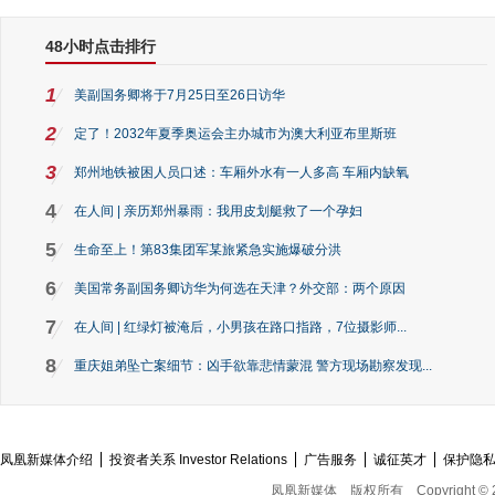
48小时点击排行
1
美副国务卿将于7月25日至26日访华
2
定了！2032年夏季奥运会主办城市为澳大利亚布里斯班
3
郑州地铁被困人员口述：车厢外水有一人多高 车厢内缺氧
4
在人间 | 亲历郑州暴雨：我用皮划艇救了一个孕妇
5
生命至上！第83集团军某旅紧急实施爆破分洪
6
美国常务副国务卿访华为何选在天津？外交部：两个原因
7
在人间 | 红绿灯被淹后，小男孩在路口指路，7位摄影师...
8
重庆姐弟坠亡案细节：凶手欲靠悲情蒙混 警方现场勘察发现...
凤凰新媒体介绍
投资者关系 Investor Relations
广告服务
诚征英才
保护隐
凤凰新媒体
版权所有
Copyright © 