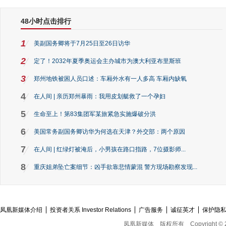
48小时点击排行
1
美副国务卿将于7月25日至26日访华
2
定了！2032年夏季奥运会主办城市为澳大利亚布里斯班
3
郑州地铁被困人员口述：车厢外水有一人多高 车厢内缺氧
4
在人间 | 亲历郑州暴雨：我用皮划艇救了一个孕妇
5
生命至上！第83集团军某旅紧急实施爆破分洪
6
美国常务副国务卿访华为何选在天津？外交部：两个原因
7
在人间 | 红绿灯被淹后，小男孩在路口指路，7位摄影师...
8
重庆姐弟坠亡案细节：凶手欲靠悲情蒙混 警方现场勘察发现...
凤凰新媒体介绍
投资者关系 Investor Relations
广告服务
诚征英才
保护隐
凤凰新媒体
版权所有
Copyright © 