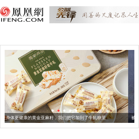
麻籽，我们把它加到了牛轧糖里
被列入佛家七宝的它到底有