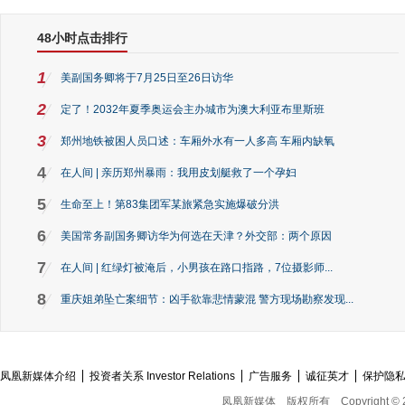
48小时点击排行
1
美副国务卿将于7月25日至26日访华
2
定了！2032年夏季奥运会主办城市为澳大利亚布里斯班
3
郑州地铁被困人员口述：车厢外水有一人多高 车厢内缺氧
4
在人间 | 亲历郑州暴雨：我用皮划艇救了一个孕妇
5
生命至上！第83集团军某旅紧急实施爆破分洪
6
美国常务副国务卿访华为何选在天津？外交部：两个原因
7
在人间 | 红绿灯被淹后，小男孩在路口指路，7位摄影师...
8
重庆姐弟坠亡案细节：凶手欲靠悲情蒙混 警方现场勘察发现...
凤凰新媒体介绍
投资者关系 Investor Relations
广告服务
诚征英才
保护隐
凤凰新媒体
版权所有
Copyright © 