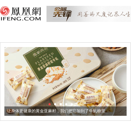
康的黄金亚麻籽，我们把它加到了牛轧糖里
被列入佛家七宝