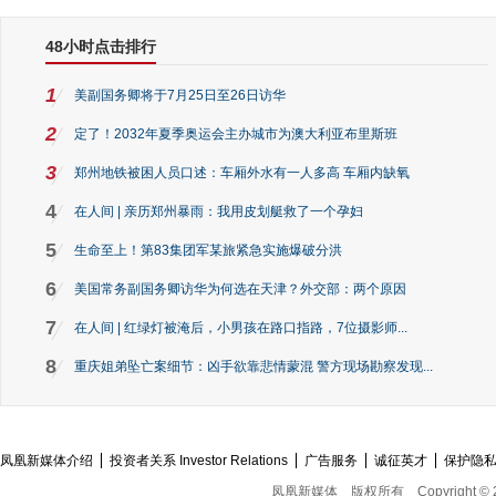
48小时点击排行
1
美副国务卿将于7月25日至26日访华
2
定了！2032年夏季奥运会主办城市为澳大利亚布里斯班
3
郑州地铁被困人员口述：车厢外水有一人多高 车厢内缺氧
4
在人间 | 亲历郑州暴雨：我用皮划艇救了一个孕妇
5
生命至上！第83集团军某旅紧急实施爆破分洪
6
美国常务副国务卿访华为何选在天津？外交部：两个原因
7
在人间 | 红绿灯被淹后，小男孩在路口指路，7位摄影师...
8
重庆姐弟坠亡案细节：凶手欲靠悲情蒙混 警方现场勘察发现...
凤凰新媒体介绍
投资者关系 Investor Relations
广告服务
诚征英才
保护隐
凤凰新媒体
版权所有
Copyright © 