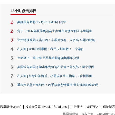
48小时点击排行
1
美副国务卿将于7月25日至26日访华
2
定了！2032年夏季奥运会主办城市为澳大利亚布里斯班
3
郑州地铁被困人员口述：车厢外水有一人多高 车厢内缺氧
4
在人间 | 亲历郑州暴雨：我用皮划艇救了一个孕妇
5
生命至上！第83集团军某旅紧急实施爆破分洪
6
美国常务副国务卿访华为何选在天津？外交部：两个原因
7
在人间 | 红绿灯被淹后，小男孩在路口指路，7位摄影师...
8
重庆姐弟坠亡案细节：凶手欲靠悲情蒙混 警方现场勘察发现...
凤凰新媒体介绍
投资者关系 Investor Relations
广告服务
诚征英才
保护隐
凤凰新媒体
版权所有
Copyright © 