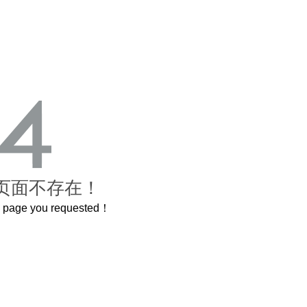
页面不存在！
he page you requested！
原了600岁的紫禁城
曲奇届的“爱马仕”把你的