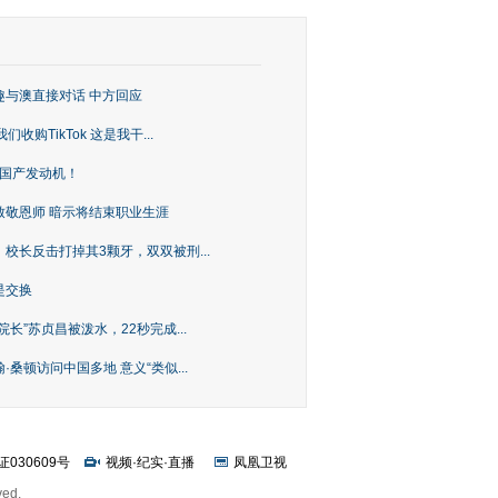
趣与澳直接对话 中方回应
购TikTok 这是我干...
上国产发动机！
致敬恩师 暗示将结束职业生涯
校长反击打掉其3颗牙，双双被刑...
是交换
长”苏贞昌被泼水，22秒完成...
桑顿访问中国多地 意义“类似...
证030609号
视频
·
纪实
·
直播
凤凰卫视
ved.