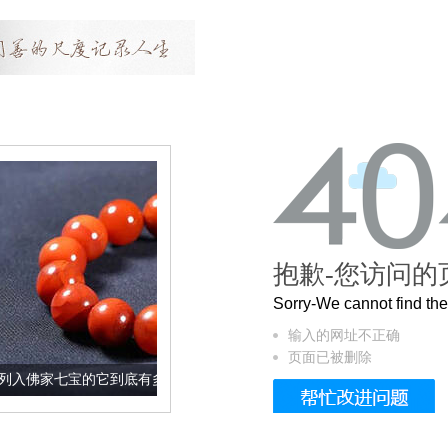
抱歉-您访问的
Sorry-We cannot find t
输入的网址不正确
页面已被删除
的它到底有多美？
这个3.2米的长卷，还