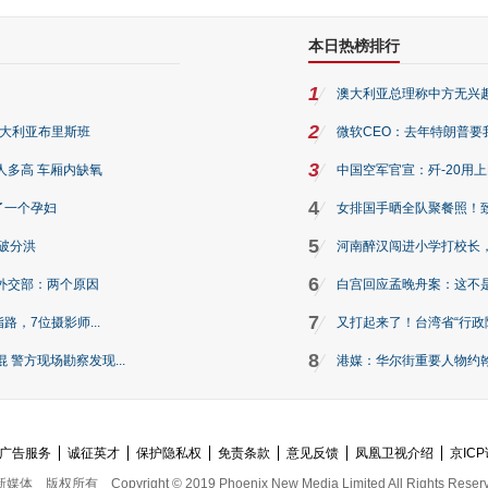
本日热榜排行
1
澳大利亚总理称中方无兴
2
澳大利亚布里斯班
微软CEO：去年特朗普要我们收
3
人多高 车厢内缺氧
中国空军官宣：歼-20用
4
了一个孕妇
女排国手晒全队聚餐照！
5
破分洪
河南醉汉闯进小学打校长，
6
外交部：两个原因
白宫回应孟晚舟案：这不
7
路，7位摄影师...
又打起来了！台湾省“行政院
8
警方现场勘察发现...
港媒：华尔街重要人物约翰·
广告服务
诚征英才
保护隐私权
免责条款
意见反馈
凤凰卫视介绍
京ICP
新媒体
版权所有
Copyright © 2019 Phoenix New Media Limited All Rights Reser