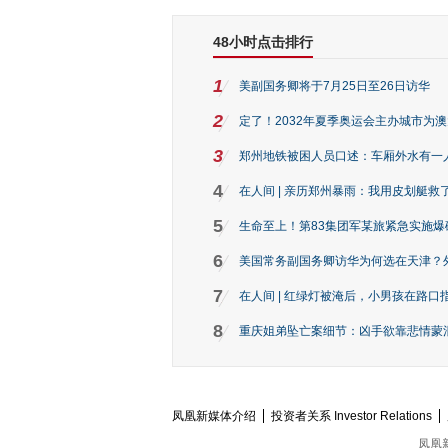
48小时点击排行
1
美副国务卿将于7月25日至26日访华
2
定了！2032年夏季奥运会主办城市为
3
郑州地铁被困人员口述：车厢外水有一
4
在人间 | 亲历郑州暴雨：我用皮划艇救
5
生命至上！第83集团军某旅紧急实施爆
6
美国常务副国务卿访华为何选在天津？
7
在人间 | 红绿灯被淹后，小男孩在路口指
8
重庆姐弟坠亡案细节：凶手欲靠悲情蒙混 
凤凰新媒体介绍
投资者关系 Investor Relations
凤凰