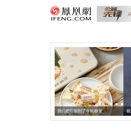
康的黄金亚麻籽，我们把它加到了牛轧糖里
被列入佛家七宝