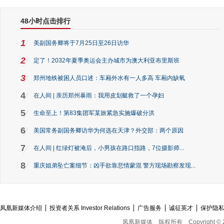
48小时点击排行
1
美副国务卿将于7月25日至26日访华
2
定了！2032年夏季奥运会主办城市为澳大利亚布里斯班
3
郑州地铁被困人员口述：车厢外水有一人多高 车厢内缺氧
4
在人间 | 亲历郑州暴雨：我用皮划艇救了一个孕妇
5
生命至上！第83集团军某旅紧急实施爆破分洪
6
美国常务副国务卿访华为何选在天津？外交部：两个原因
7
在人间 | 红绿灯被淹后，小男孩在路口指路，7位摄影师...
8
重庆姐弟坠亡案细节：凶手欲靠悲情蒙混 警方现场勘察发现...
凤凰新媒体介绍
投资者关系 Investor Relations
广告服务
诚征英才
保护隐
凤凰新媒体
版权所有
Copyright © 