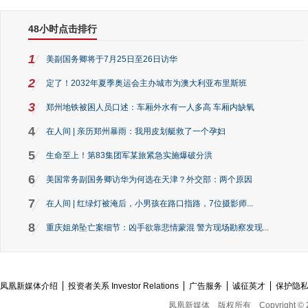
48小时点击排行
1
美副国务卿将于7月25日至26日访华
2
定了！2032年夏季奥运会主办城市为澳大利亚布里斯班
3
郑州地铁被困人员口述：车厢外水有一人多高 车厢内缺氧
4
在人间 | 亲历郑州暴雨：我用皮划艇救了一个孕妇
5
生命至上！第83集团军某旅紧急实施爆破分洪
6
美国常务副国务卿访华为何选在天津？外交部：两个原因
7
在人间 | 红绿灯被淹后，小男孩在路口指路，7位摄影师...
8
重庆姐弟坠亡案细节：凶手欲靠悲情蒙混 警方现场勘察发现...
凤凰新媒体介绍
投资者关系 Investor Relations
广告服务
诚征英才
保护隐
凤凰新媒体
版权所有
Copyright © 