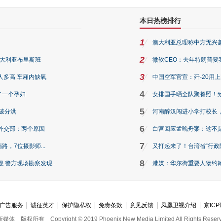
本日热榜排行
1
澳大利亚总理称中方无兴
2
澳大利亚布里斯班
微软CEO：去年特朗普要我们收
3
人多高 车厢内缺氧
中国空军官宣：歼-20用
4
了一个孕妇
女排国手晒全队聚餐照！
5
破分洪
河南醉汉闯进小学打校长，
6
外交部：两个原因
白宫回应孟晚舟案：这不
7
路，7位摄影师...
又打起来了！台湾省“行政院
8
警方现场勘察发现...
港媒：华尔街重要人物约翰·
广告服务
诚征英才
保护隐私权
免责条款
意见反馈
凤凰卫视介绍
京ICP
新媒体
版权所有
Copyright © 2019 Phoenix New Media Limited All Rights Reser