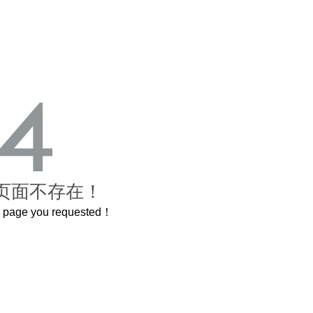
页面不存在！
he page you requested！
3.2米的长卷，还原了600岁的紫禁城
曲奇届的