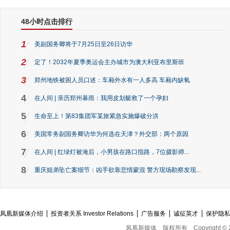
48小时点击排行
1
美副国务卿将于7月25日至26日访华
2
定了！2032年夏季奥运会主办城市为澳大利亚布里斯班
3
郑州地铁被困人员口述：车厢外水有一人多高 车厢内缺氧
4
在人间 | 亲历郑州暴雨：我用皮划艇救了一个孕妇
5
生命至上！第83集团军某旅紧急实施爆破分洪
6
美国常务副国务卿访华为何选在天津？外交部：两个原因
7
在人间 | 红绿灯被淹后，小男孩在路口指路，7位摄影师...
8
重庆姐弟坠亡案细节：凶手欲靠悲情蒙混 警方现场勘察发现...
凤凰新媒体介绍
投资者关系 Investor Relations
广告服务
诚征英才
保护隐
凤凰新媒体
版权所有
Copyright © 