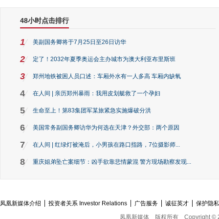
48小时点击排行
1
美副国务卿将于7月25日至26日访华
2
定了！2032年夏季奥运会主办城市为澳大利亚布里斯班
3
郑州地铁被困人员口述：车厢外水有一人多高 车厢内缺氧
4
在人间 | 亲历郑州暴雨：我用皮划艇救了一个孕妇
5
生命至上！第83集团军某旅紧急实施爆破分洪
6
美国常务副国务卿访华为何选在天津？外交部：两个原因
7
在人间 | 红绿灯被淹后，小男孩在路口指路，7位摄影师...
8
重庆姐弟坠亡案细节：凶手欲靠悲情蒙混 警方现场勘察发现...
凤凰新媒体介绍
投资者关系 Investor Relations
广告服务
诚征英才
保护隐
凤凰新媒体
版权所有
Copyright © 