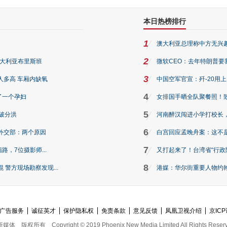
本日热榜排行
1
澳大利亚总理称中方无兴
2
澳大利亚布里斯班
微软CEO：去年特朗普要我们收
3
人多高 车厢内缺氧
中国空军官宣：歼-20用
4
了一个孕妇
女排国手晒全队聚餐照！
5
破分洪
河南醉汉闯进小学打校长，
6
外交部：两个原因
白宫回应孟晚舟案：这不
7
路，7位摄影师...
又打起来了！台湾省“行政院
8
警方现场勘察发现...
港媒：华尔街重要人物约翰·
广告服务
诚征英才
保护隐私权
免责条款
意见反馈
凤凰卫视介绍
京ICP
新媒体
版权所有
Copyright © 2019 Phoenix New Media Limited All Rights Reser