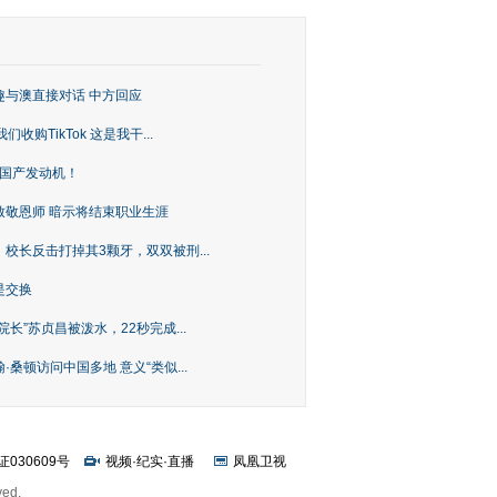
趣与澳直接对话 中方回应
购TikTok 这是我干...
上国产发动机！
致敬恩师 暗示将结束职业生涯
校长反击打掉其3颗牙，双双被刑...
是交换
长”苏贞昌被泼水，22秒完成...
桑顿访问中国多地 意义“类似...
证030609号
视频
·
纪实
·
直播
凤凰卫视
ved.