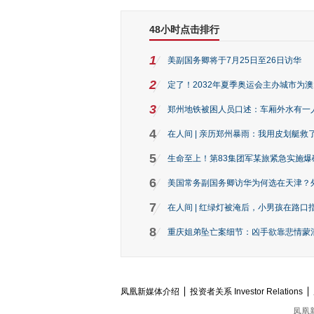
48小时点击排行
1
美副国务卿将于7月25日至26日访华
2
定了！2032年夏季奥运会主办城市为
3
郑州地铁被困人员口述：车厢外水有一
4
在人间 | 亲历郑州暴雨：我用皮划艇救
5
生命至上！第83集团军某旅紧急实施爆
6
美国常务副国务卿访华为何选在天津？
7
在人间 | 红绿灯被淹后，小男孩在路口指
8
重庆姐弟坠亡案细节：凶手欲靠悲情蒙混 
凤凰新媒体介绍
投资者关系 Investor Relations
凤凰