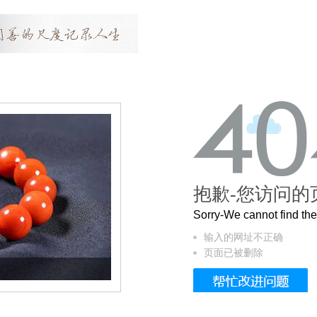
抱歉-您访问的
Sorry-We cannot find t
输入的网址不正确
页面已被删除
这个3.2米的长卷，还原了600岁的紫禁城