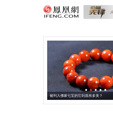
把它加到了牛轧糖里
被列入佛家七宝的它到底有多美？