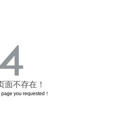
页面不存在！
he page you requested！
曲奇届的“爱马仕”把你的爱封在罐子里送给TA