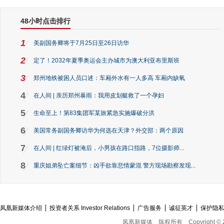
48小时点击排行
1
美副国务卿将于7月25日至26日访华
2
定了！2032年夏季奥运会主办城市为澳大利亚布里斯班
3
郑州地铁被困人员口述：车厢外水有一人多高 车厢内缺氧
4
在人间 | 亲历郑州暴雨：我用皮划艇救了一个孕妇
5
生命至上！第83集团军某旅紧急实施爆破分洪
6
美国常务副国务卿访华为何选在天津？外交部：两个原因
7
在人间 | 红绿灯被淹后，小男孩在路口指路，7位摄影师...
8
重庆姐弟坠亡案细节：凶手欲靠悲情蒙混 警方现场勘察发现...
凤凰新媒体介绍
投资者关系 Investor Relations
广告服务
诚征英才
保护隐
凤凰新媒体
版权所有
Copyright © 