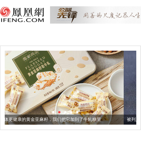
麻籽，我们把它加到了牛轧糖里
被列入佛家七宝的它到底有