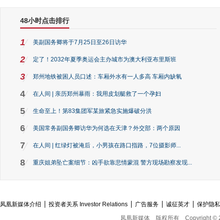
48小时点击排行
1
美副国务卿将于7月25日至26日访华
2
定了！2032年夏季奥运会主办城市为澳大利亚布里斯班
3
郑州地铁被困人员口述：车厢外水有一人多高 车厢内缺氧
4
在人间 | 亲历郑州暴雨：我用皮划艇救了一个孕妇
5
生命至上！第83集团军某旅紧急实施爆破分洪
6
美国常务副国务卿访华为何选在天津？外交部：两个原因
7
在人间 | 红绿灯被淹后，小男孩在路口指路，7位摄影师...
8
重庆姐弟坠亡案细节：凶手欲靠悲情蒙混 警方现场勘察发现...
凤凰新媒体介绍
投资者关系 Investor Relations
广告服务
诚征英才
保护隐
凤凰新媒体
版权所有
Copyright © 