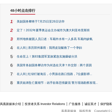
48小时点击排行
1
美副国务卿将于7月25日至26日访华
2
定了！2032年夏季奥运会主办城市为澳大利亚布里斯班
3
郑州地铁被困人员口述：车厢外水有一人多高 车厢内缺氧
4
在人间 | 亲历郑州暴雨：我用皮划艇救了一个孕妇
5
生命至上！第83集团军某旅紧急实施爆破分洪
6
美国常务副国务卿访华为何选在天津？外交部：两个原因
7
在人间 | 红绿灯被淹后，小男孩在路口指路，7位摄影师...
8
重庆姐弟坠亡案细节：凶手欲靠悲情蒙混 警方现场勘察发现...
凤凰新媒体介绍
投资者关系 Investor Relations
广告服务
诚征英才
保护隐
凤凰新媒体
版权所有
Copyright © 