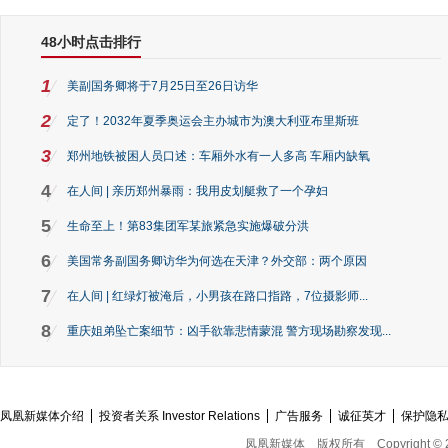
48小时点击排行
1
美副国务卿将于7月25日至26日访华
2
定了！2032年夏季奥运会主办城市为澳大利亚布里斯班
3
郑州地铁被困人员口述：车厢外水有一人多高 车厢内缺氧
4
在人间 | 亲历郑州暴雨：我用皮划艇救了一个孕妇
5
生命至上！第83集团军某旅紧急实施爆破分洪
6
美国常务副国务卿访华为何选在天津？外交部：两个原因
7
在人间 | 红绿灯被淹后，小男孩在路口指路，7位摄影师...
8
重庆姐弟坠亡案细节：凶手欲靠悲情蒙混 警方现场勘察发现...
凤凰新媒体介绍
投资者关系 Investor Relations
广告服务
诚征英才
保护隐
凤凰新媒体
版权所有
Copyright © 