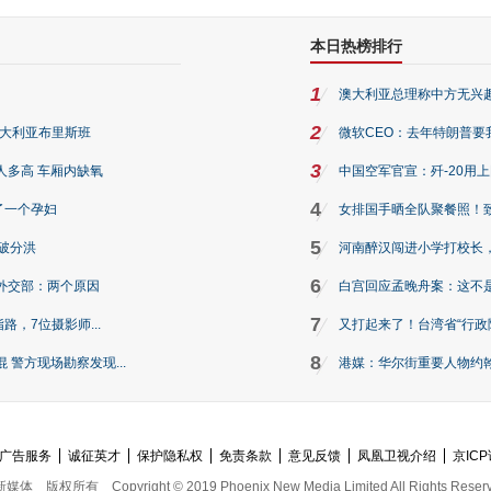
本日热榜排行
1
澳大利亚总理称中方无兴
2
澳大利亚布里斯班
微软CEO：去年特朗普要我们收
3
人多高 车厢内缺氧
中国空军官宣：歼-20用
4
了一个孕妇
女排国手晒全队聚餐照！
5
破分洪
河南醉汉闯进小学打校长，
6
外交部：两个原因
白宫回应孟晚舟案：这不
7
路，7位摄影师...
又打起来了！台湾省“行政院
8
警方现场勘察发现...
港媒：华尔街重要人物约翰·
广告服务
诚征英才
保护隐私权
免责条款
意见反馈
凤凰卫视介绍
京ICP
新媒体
版权所有
Copyright © 2019 Phoenix New Media Limited All Rights Reser