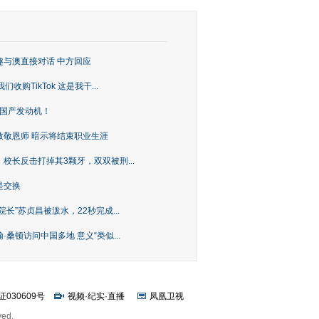
趣与澳直接对话 中方回应
购TikTok 这是我干...
上国产发动机！
致敬恩师 暗示将结束职业生涯
校长反击打掉其3颗牙，双双被刑...
是交换
长”苏贞昌被泼水，22秒完成...
桑顿访问中国多地 意义“类似...
证030609号
视频
·
纪实
·
直播
凤凰卫视
ved.