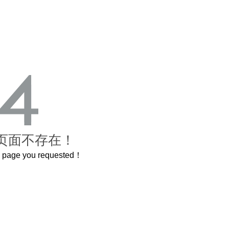
页面不存在！
he page you requested！
这个3.2米的长卷，还原了600岁的紫禁城