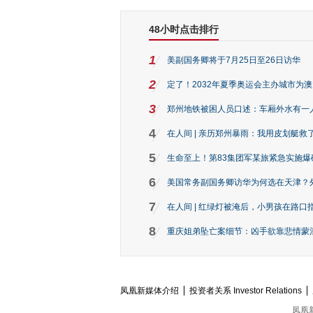
48小时点击排行
1
美副国务卿将于7月25日至26日访华
2
定了！2032年夏季奥运会主办城市为
3
郑州地铁被困人员口述：车厢外水有一
4
在人间 | 亲历郑州暴雨：我用皮划艇救
5
生命至上！第83集团军某旅紧急实施爆
6
美国常务副国务卿访华为何选在天津？
7
在人间 | 红绿灯被淹后，小男孩在路口指
8
重庆姐弟坠亡案细节：凶手欲靠悲情蒙混 
凤凰新媒体介绍
投资者关系 Investor Relations
凤凰