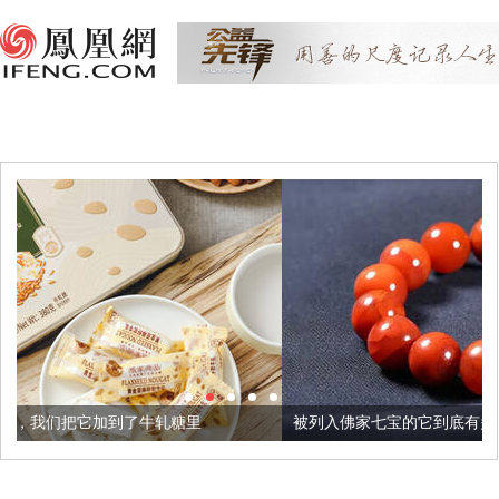
牛轧糖里
被列入佛家七宝的它到底有多美？