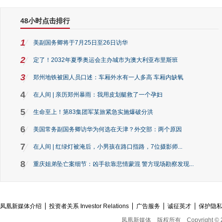
48小时点击排行
1
美副国务卿将于7月25日至26日访华
2
定了！2032年夏季奥运会主办城市为澳大利亚布里斯班
3
郑州地铁被困人员口述：车厢外水有一人多高 车厢内缺氧
4
在人间 | 亲历郑州暴雨：我用皮划艇救了一个孕妇
5
生命至上！第83集团军某旅紧急实施爆破分洪
6
美国常务副国务卿访华为何选在天津？外交部：两个原因
7
在人间 | 红绿灯被淹后，小男孩在路口指路，7位摄影师...
8
重庆姐弟坠亡案细节：凶手欲靠悲情蒙混 警方现场勘察发现...
凤凰新媒体介绍
投资者关系 Investor Relations
广告服务
诚征英才
保护隐
凤凰新媒体
版权所有
Copyright © 