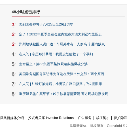
48小时点击排行
1
美副国务卿将于7月25日至26日访华
2
定了！2032年夏季奥运会主办城市为澳大利亚布里斯班
3
郑州地铁被困人员口述：车厢外水有一人多高 车厢内缺氧
4
在人间 | 亲历郑州暴雨：我用皮划艇救了一个孕妇
5
生命至上！第83集团军某旅紧急实施爆破分洪
6
美国常务副国务卿访华为何选在天津？外交部：两个原因
7
在人间 | 红绿灯被淹后，小男孩在路口指路，7位摄影师...
8
重庆姐弟坠亡案细节：凶手欲靠悲情蒙混 警方现场勘察发现...
凤凰新媒体介绍
投资者关系 Investor Relations
广告服务
诚征英才
保护隐
凤凰新媒体
版权所有
Copyright © 