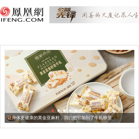
健康的黄金亚麻籽，我们把它加到了牛轧糖里
被列入佛家七