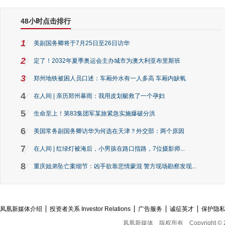
48小时点击排行
1
美副国务卿将于7月25日至26日访华
2
定了！2032年夏季奥运会主办城市为澳大利亚布里斯班
3
郑州地铁被困人员口述：车厢外水有一人多高 车厢内缺氧
4
在人间 | 亲历郑州暴雨：我用皮划艇救了一个孕妇
5
生命至上！第83集团军某旅紧急实施爆破分洪
6
美国常务副国务卿访华为何选在天津？外交部：两个原因
7
在人间 | 红绿灯被淹后，小男孩在路口指路，7位摄影师...
8
重庆姐弟坠亡案细节：凶手欲靠悲情蒙混 警方现场勘察发现...
凤凰新媒体介绍
投资者关系 Investor Relations
广告服务
诚征英才
保护隐
凤凰新媒体
版权所有
Copyright © 