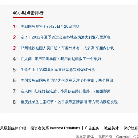
48小时点击排行
1
美副国务卿将于7月25日至26日访华
2
定了！2032年夏季奥运会主办城市为澳大利亚布里斯班
3
郑州地铁被困人员口述：车厢外水有一人多高 车厢内缺氧
4
在人间 | 亲历郑州暴雨：我用皮划艇救了一个孕妇
5
生命至上！第83集团军某旅紧急实施爆破分洪
6
美国常务副国务卿访华为何选在天津？外交部：两个原因
7
在人间 | 红绿灯被淹后，小男孩在路口指路，7位摄影师...
8
重庆姐弟坠亡案细节：凶手欲靠悲情蒙混 警方现场勘察发现...
凤凰新媒体介绍
投资者关系 Investor Relations
广告服务
诚征英才
保护隐
凤凰新媒体
版权所有
Copyright © 