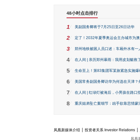
48小时点击排行
1
美副国务卿将于7月25日至26日访华
2
定了！2032年夏季奥运会主办城市为
3
郑州地铁被困人员口述：车厢外水有一
4
在人间 | 亲历郑州暴雨：我用皮划艇救
5
生命至上！第83集团军某旅紧急实施爆
6
美国常务副国务卿访华为何选在天津？
7
在人间 | 红绿灯被淹后，小男孩在路口指
8
重庆姐弟坠亡案细节：凶手欲靠悲情蒙混 
凤凰新媒体介绍
投资者关系 Investor Relations
凤凰