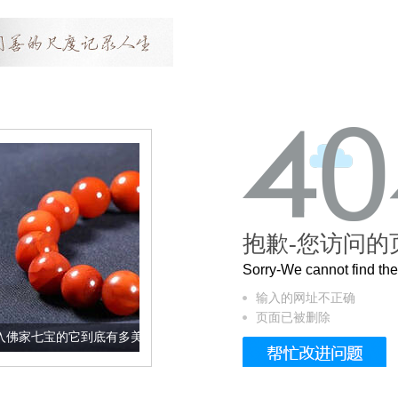
抱歉-您访问的
Sorry-We cannot find t
输入的网址不正确
页面已被删除
到底有多美？
这个3.2米的长卷，还原了6