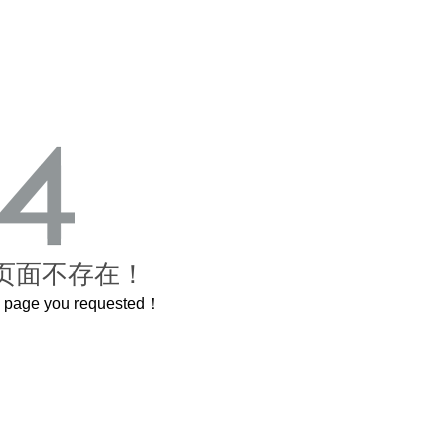
页面不存在！
he page you requested！
00岁的紫禁城
曲奇届的“爱马仕”把你的爱封在