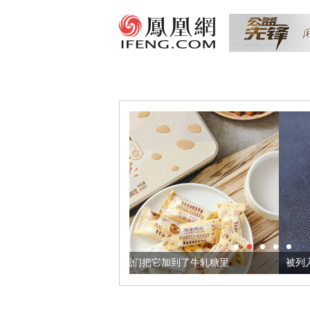
黄金亚麻籽，我们把它加到了牛轧糖里
被列入佛家七宝的它