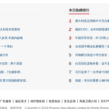
本日热榜排行
1
澳大利亚总理称中方无兴
2
澳大利亚布里斯班
微软CEO：去年特朗普要我们收
3
人多高 车厢内缺氧
中国空军官宣：歼-20用
4
了一个孕妇
女排国手晒全队聚餐照！
5
破分洪
河南醉汉闯进小学打校长，
6
外交部：两个原因
白宫回应孟晚舟案：这不
7
路，7位摄影师...
又打起来了！台湾省“行政院
8
警方现场勘察发现...
港媒：华尔街重要人物约翰·
广告服务
诚征英才
保护隐私权
免责条款
意见反馈
凤凰卫视介绍
京ICP
新媒体
版权所有
Copyright © 2019 Phoenix New Media Limited All Rights Reser