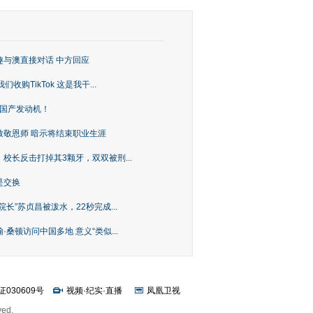
趣与澳直接对话 中方回应
购TikTok 这是我干...
上国产发动机！
致敬恩师 暗示将结束职业生涯
校长反击打掉其3颗牙，双双被刑...
是交换
长”苏贞昌被泼水，22秒完成...
桑顿访问中国多地 意义“类似...
证030609号
视频
·
纪实
·
直播
凤凰卫视
ved.