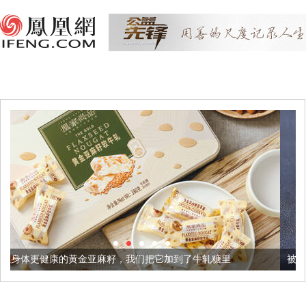
亚麻籽，我们把它加到了牛轧糖里
被列入佛家七宝的它到底