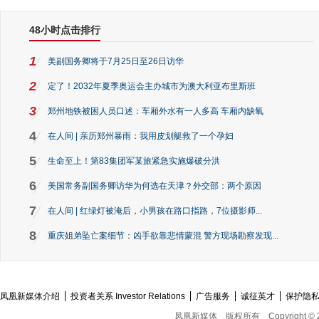
48小时点击排行
1
美副国务卿将于7月25日至26日访华
2
定了！2032年夏季奥运会主办城市为澳大利亚布里斯班
3
郑州地铁被困人员口述：车厢外水有一人多高 车厢内缺氧
4
在人间 | 亲历郑州暴雨：我用皮划艇救了一个孕妇
5
生命至上！第83集团军某旅紧急实施爆破分洪
6
美国常务副国务卿访华为何选在天津？外交部：两个原因
7
在人间 | 红绿灯被淹后，小男孩在路口指路，7位摄影师...
8
重庆姐弟坠亡案细节：凶手欲靠悲情蒙混 警方现场勘察发现...
凤凰新媒体介绍
投资者关系 Investor Relations
广告服务
诚征英才
保护隐
凤凰新媒体
版权所有
Copyright © 