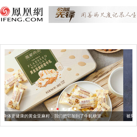
籽，我们把它加到了牛轧糖里
被列入佛家七宝的它到底有多