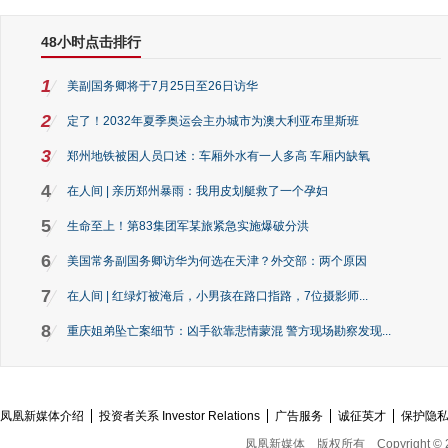
48小时点击排行
1
美副国务卿将于7月25日至26日访华
2
定了！2032年夏季奥运会主办城市为澳大利亚布里斯班
3
郑州地铁被困人员口述：车厢外水有一人多高 车厢内缺氧
4
在人间 | 亲历郑州暴雨：我用皮划艇救了一个孕妇
5
生命至上！第83集团军某旅紧急实施爆破分洪
6
美国常务副国务卿访华为何选在天津？外交部：两个原因
7
在人间 | 红绿灯被淹后，小男孩在路口指路，7位摄影师...
8
重庆姐弟坠亡案细节：凶手欲靠悲情蒙混 警方现场勘察发现...
凤凰新媒体介绍
投资者关系 Investor Relations
广告服务
诚征英才
保护隐
凤凰新媒体
版权所有
Copyright © 