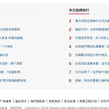
本日热榜排行
1
澳大利亚总理称中方无兴
2
澳大利亚布里斯班
微软CEO：去年特朗普要我们收
3
人多高 车厢内缺氧
中国空军官宣：歼-20用
4
了一个孕妇
女排国手晒全队聚餐照！
5
破分洪
河南醉汉闯进小学打校长，
6
外交部：两个原因
白宫回应孟晚舟案：这不
7
路，7位摄影师...
又打起来了！台湾省“行政院
8
警方现场勘察发现...
港媒：华尔街重要人物约翰·
广告服务
诚征英才
保护隐私权
免责条款
意见反馈
凤凰卫视介绍
京ICP
新媒体
版权所有
Copyright © 2019 Phoenix New Media Limited All Rights Reser