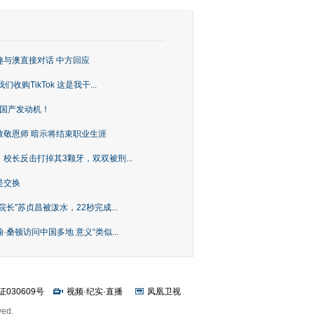
趣与澳直接对话 中方回应
购TikTok 这是我干...
上国产发动机！
致敬恩师 暗示将结束职业生涯
校长反击打掉其3颗牙，双双被刑...
是交换
长”苏贞昌被泼水，22秒完成...
桑顿访问中国多地 意义“类似...
证030609号
视频
·
纪实
·
直播
凤凰卫视
ved.