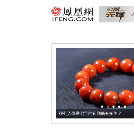
把它加到了牛轧糖里
被列入佛家七宝的它到底有多美？