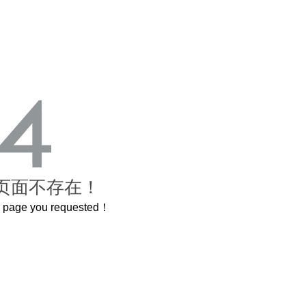
页面不存在！
he page you requested！
曲奇届的“爱马仕”把你的爱封在罐子里送给TA