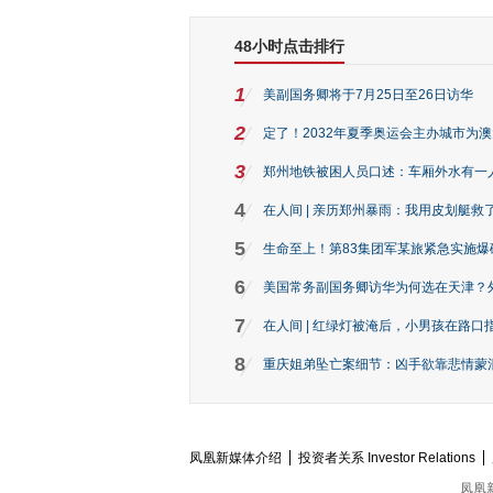
48小时点击排行
1
美副国务卿将于7月25日至26日访华
2
定了！2032年夏季奥运会主办城市为
3
郑州地铁被困人员口述：车厢外水有一
4
在人间 | 亲历郑州暴雨：我用皮划艇救
5
生命至上！第83集团军某旅紧急实施爆
6
美国常务副国务卿访华为何选在天津？
7
在人间 | 红绿灯被淹后，小男孩在路口指
8
重庆姐弟坠亡案细节：凶手欲靠悲情蒙混 
凤凰新媒体介绍
投资者关系 Investor Relations
凤凰