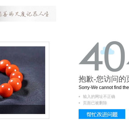
抱歉-您访问的
Sorry-We cannot find t
输入的网址不正确
页面已被删除
这个3.2米的长卷，还原了600岁的紫禁城