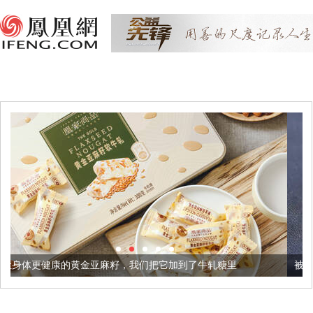
亚麻籽，我们把它加到了牛轧糖里
被列入佛家七宝的它到底