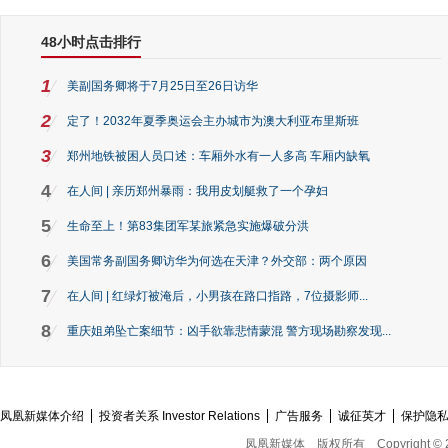
48小时点击排行
1
美副国务卿将于7月25日至26日访华
2
定了！2032年夏季奥运会主办城市为澳大利亚布里斯班
3
郑州地铁被困人员口述：车厢外水有一人多高 车厢内缺氧
4
在人间 | 亲历郑州暴雨：我用皮划艇救了一个孕妇
5
生命至上！第83集团军某旅紧急实施爆破分洪
6
美国常务副国务卿访华为何选在天津？外交部：两个原因
7
在人间 | 红绿灯被淹后，小男孩在路口指路，7位摄影师...
8
重庆姐弟坠亡案细节：凶手欲靠悲情蒙混 警方现场勘察发现...
凤凰新媒体介绍
投资者关系 Investor Relations
广告服务
诚征英才
保护隐
凤凰新媒体
版权所有
Copyright © 