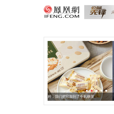
健康的黄金亚麻籽，我们把它加到了牛轧糖里
被列入佛家七