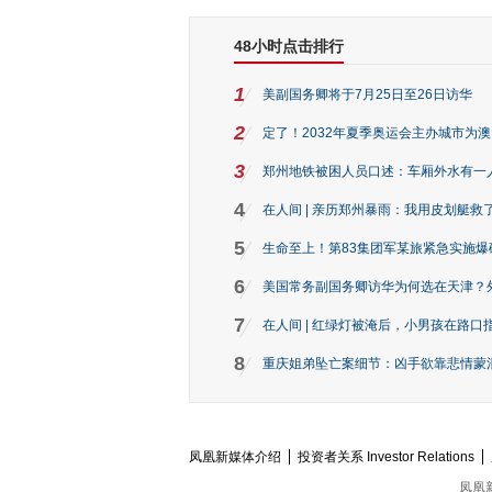
48小时点击排行
1
美副国务卿将于7月25日至26日访华
2
定了！2032年夏季奥运会主办城市为
3
郑州地铁被困人员口述：车厢外水有一
4
在人间 | 亲历郑州暴雨：我用皮划艇救
5
生命至上！第83集团军某旅紧急实施爆
6
美国常务副国务卿访华为何选在天津？
7
在人间 | 红绿灯被淹后，小男孩在路口指
8
重庆姐弟坠亡案细节：凶手欲靠悲情蒙混 
凤凰新媒体介绍
投资者关系 Investor Relations
凤凰