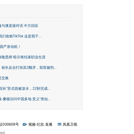
趣与澳直接对话 中方回应
购TikTok 这是我干...
上国产发动机！
致敬恩师 暗示将结束职业生涯
校长反击打掉其3颗牙，双双被刑...
是交换
长”苏贞昌被泼水，22秒完成...
桑顿访问中国多地 意义“类似...
证030609号
视频
·
纪实
·
直播
凤凰卫视
ved.