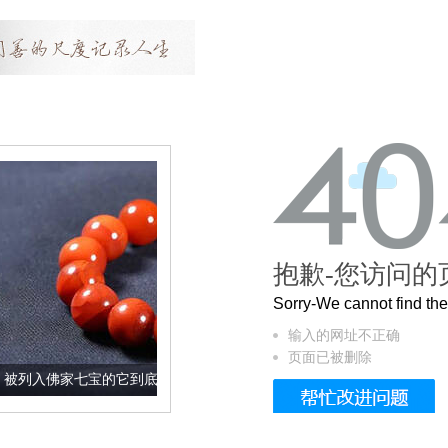
抱歉-您访问的
Sorry-We cannot find t
输入的网址不正确
页面已被删除
宝的它到底有多美？
这个3.2米的长卷，