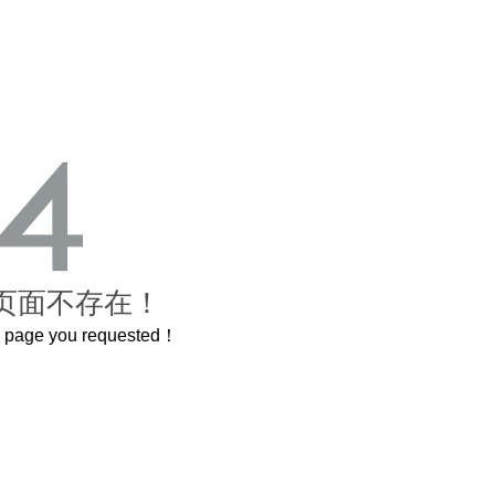
页面不存在！
he page you requested！
还原了600岁的紫禁城
曲奇届的“爱马仕”把你