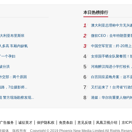
本日热榜排行
1
澳大利亚总理称中方无兴
2
澳大利亚布里斯班
微软CEO：去年特朗普要我们收
3
人多高 车厢内缺氧
中国空军官宣：歼-20用
4
了一个孕妇
女排国手晒全队聚餐照！
5
破分洪
河南醉汉闯进小学打校长，
6
外交部：两个原因
白宫回应孟晚舟案：这不
7
路，7位摄影师...
又打起来了！台湾省“行政院
8
警方现场勘察发现...
港媒：华尔街重要人物约翰·
广告服务
诚征英才
保护隐私权
免责条款
意见反馈
凤凰卫视介绍
京ICP
新媒体
版权所有
Copyright © 2019 Phoenix New Media Limited All Rights Reser