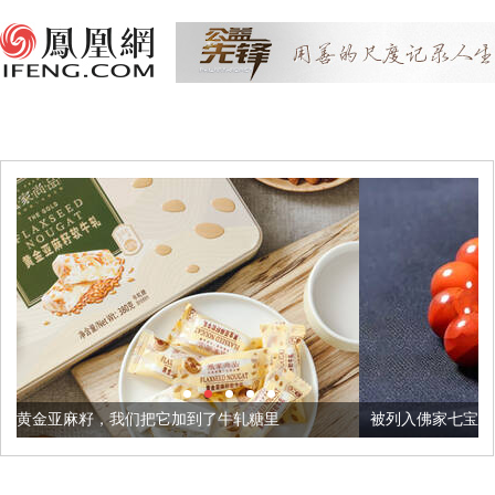
把它加到了牛轧糖里
被列入佛家七宝的它到底有多美？