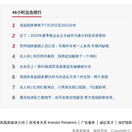
48小时点击排行
1
美副国务卿将于7月25日至26日访华
2
定了！2032年夏季奥运会主办城市为澳大利亚布里斯班
3
郑州地铁被困人员口述：车厢外水有一人多高 车厢内缺氧
4
在人间 | 亲历郑州暴雨：我用皮划艇救了一个孕妇
5
生命至上！第83集团军某旅紧急实施爆破分洪
6
美国常务副国务卿访华为何选在天津？外交部：两个原因
7
在人间 | 红绿灯被淹后，小男孩在路口指路，7位摄影师...
8
重庆姐弟坠亡案细节：凶手欲靠悲情蒙混 警方现场勘察发现...
凤凰新媒体介绍
投资者关系 Investor Relations
广告服务
诚征英才
保护隐
凤凰新媒体
版权所有
Copyright © 