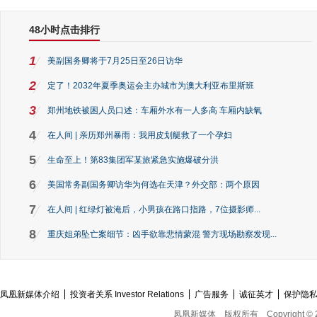
48小时点击排行
1
美副国务卿将于7月25日至26日访华
2
定了！2032年夏季奥运会主办城市为澳大利亚布里斯班
3
郑州地铁被困人员口述：车厢外水有一人多高 车厢内缺氧
4
在人间 | 亲历郑州暴雨：我用皮划艇救了一个孕妇
5
生命至上！第83集团军某旅紧急实施爆破分洪
6
美国常务副国务卿访华为何选在天津？外交部：两个原因
7
在人间 | 红绿灯被淹后，小男孩在路口指路，7位摄影师...
8
重庆姐弟坠亡案细节：凶手欲靠悲情蒙混 警方现场勘察发现...
凤凰新媒体介绍
投资者关系 Investor Relations
广告服务
诚征英才
保护隐
凤凰新媒体
版权所有
Copyright © 