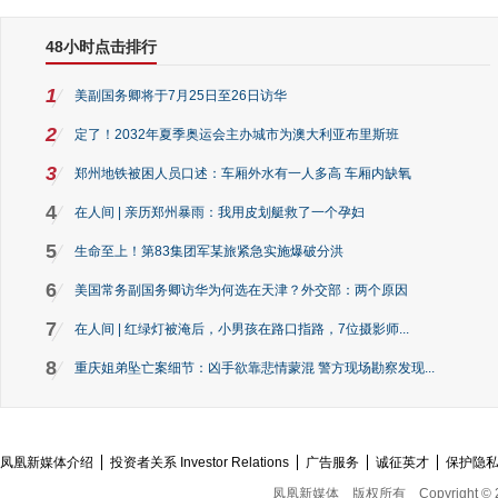
48小时点击排行
1
美副国务卿将于7月25日至26日访华
2
定了！2032年夏季奥运会主办城市为澳大利亚布里斯班
3
郑州地铁被困人员口述：车厢外水有一人多高 车厢内缺氧
4
在人间 | 亲历郑州暴雨：我用皮划艇救了一个孕妇
5
生命至上！第83集团军某旅紧急实施爆破分洪
6
美国常务副国务卿访华为何选在天津？外交部：两个原因
7
在人间 | 红绿灯被淹后，小男孩在路口指路，7位摄影师...
8
重庆姐弟坠亡案细节：凶手欲靠悲情蒙混 警方现场勘察发现...
凤凰新媒体介绍
投资者关系 Investor Relations
广告服务
诚征英才
保护隐
凤凰新媒体
版权所有
Copyright © 