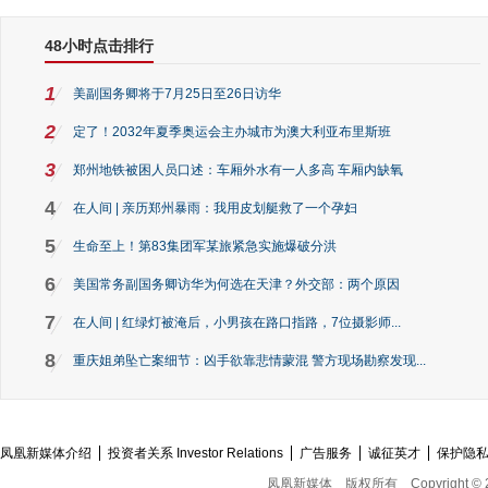
48小时点击排行
1
美副国务卿将于7月25日至26日访华
2
定了！2032年夏季奥运会主办城市为澳大利亚布里斯班
3
郑州地铁被困人员口述：车厢外水有一人多高 车厢内缺氧
4
在人间 | 亲历郑州暴雨：我用皮划艇救了一个孕妇
5
生命至上！第83集团军某旅紧急实施爆破分洪
6
美国常务副国务卿访华为何选在天津？外交部：两个原因
7
在人间 | 红绿灯被淹后，小男孩在路口指路，7位摄影师...
8
重庆姐弟坠亡案细节：凶手欲靠悲情蒙混 警方现场勘察发现...
凤凰新媒体介绍
投资者关系 Investor Relations
广告服务
诚征英才
保护隐
凤凰新媒体
版权所有
Copyright © 