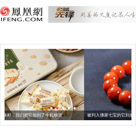
了牛轧糖里
被列入佛家七宝的它到底有多美？