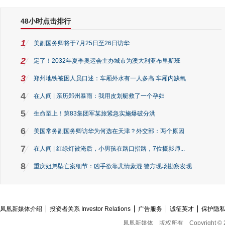
48小时点击排行
1
美副国务卿将于7月25日至26日访华
2
定了！2032年夏季奥运会主办城市为澳大利亚布里斯班
3
郑州地铁被困人员口述：车厢外水有一人多高 车厢内缺氧
4
在人间 | 亲历郑州暴雨：我用皮划艇救了一个孕妇
5
生命至上！第83集团军某旅紧急实施爆破分洪
6
美国常务副国务卿访华为何选在天津？外交部：两个原因
7
在人间 | 红绿灯被淹后，小男孩在路口指路，7位摄影师...
8
重庆姐弟坠亡案细节：凶手欲靠悲情蒙混 警方现场勘察发现...
凤凰新媒体介绍
投资者关系 Investor Relations
广告服务
诚征英才
保护隐
凤凰新媒体
版权所有
Copyright © 