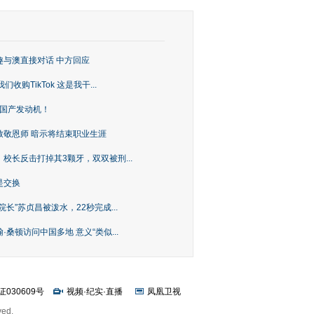
趣与澳直接对话 中方回应
购TikTok 这是我干...
上国产发动机！
致敬恩师 暗示将结束职业生涯
校长反击打掉其3颗牙，双双被刑...
是交换
长”苏贞昌被泼水，22秒完成...
桑顿访问中国多地 意义“类似...
证030609号
视频
·
纪实
·
直播
凤凰卫视
ved.