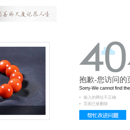
抱歉-您访问的
Sorry-We cannot find t
输入的网址不正确
页面已被删除
这个3.2米的长卷，还原了600岁的紫禁城