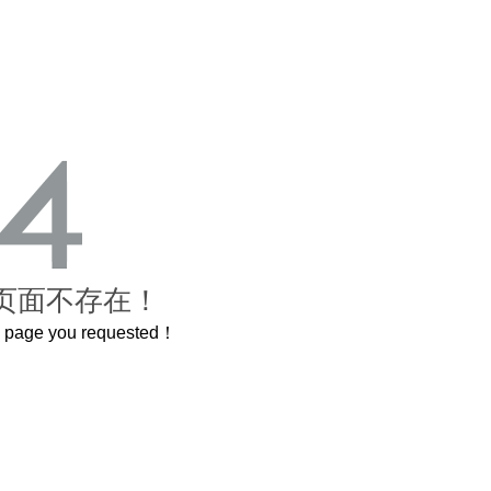
页面不存在！
he page you requested！
曲奇届的“爱马仕”把你的爱封在罐子里送给TA