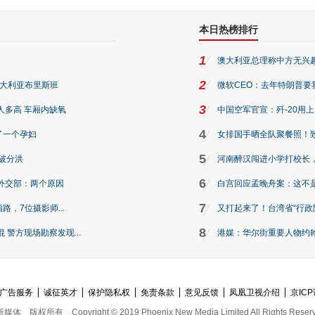
本日热榜排行
1
澳大利亚总理称中方无兴
2
澳大利亚布里斯班
微软CEO：去年特朗普要我们收
3
人多高 车厢内缺氧
中国空军官宣：歼-20用
4
了一个孕妇
女排国手晒全队聚餐照！
5
破分洪
河南醉汉闯进小学打校长，
6
外交部：两个原因
白宫回应孟晚舟案：这不
7
路，7位摄影师...
又打起来了！台湾省“行政院
8
警方现场勘察发现...
港媒：华尔街重要人物约翰·
广告服务
诚征英才
保护隐私权
免责条款
意见反馈
凤凰卫视介绍
京ICP
新媒体
版权所有
Copyright © 2019 Phoenix New Media Limited All Rights Reser