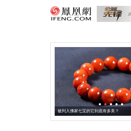
把它加到了牛轧糖里
被列入佛家七宝的它到底有多美？