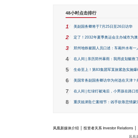
48小时点击排行
1
美副国务卿将于7月25日至26日访华
2
定了！2032年夏季奥运会主办城市为
3
郑州地铁被困人员口述：车厢外水有一
4
在人间 | 亲历郑州暴雨：我用皮划艇救
5
生命至上！第83集团军某旅紧急实施爆
6
美国常务副国务卿访华为何选在天津？
7
在人间 | 红绿灯被淹后，小男孩在路口指
8
重庆姐弟坠亡案细节：凶手欲靠悲情蒙混 
凤凰新媒体介绍
投资者关系 Investor Relations
凤凰