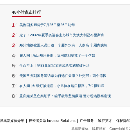
48小时点击排行
1
美副国务卿将于7月25日至26日访华
2
定了！2032年夏季奥运会主办城市为澳大利亚布里斯班
3
郑州地铁被困人员口述：车厢外水有一人多高 车厢内缺氧
4
在人间 | 亲历郑州暴雨：我用皮划艇救了一个孕妇
5
生命至上！第83集团军某旅紧急实施爆破分洪
6
美国常务副国务卿访华为何选在天津？外交部：两个原因
7
在人间 | 红绿灯被淹后，小男孩在路口指路，7位摄影师...
8
重庆姐弟坠亡案细节：凶手欲靠悲情蒙混 警方现场勘察发现...
凤凰新媒体介绍
投资者关系 Investor Relations
广告服务
诚征英才
保护隐
凤凰新媒体
版权所有
Copyright © 