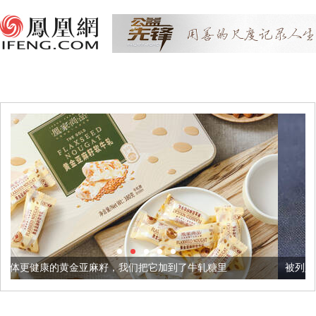
麻籽，我们把它加到了牛轧糖里
被列入佛家七宝的它到底有