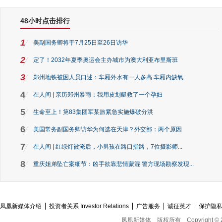
48小时点击排行
1
美副国务卿将于7月25日至26日访华
2
定了！2032年夏季奥运会主办城市为澳大利亚布里斯班
3
郑州地铁被困人员口述：车厢外水有一人多高 车厢内缺氧
4
在人间 | 亲历郑州暴雨：我用皮划艇救了一个孕妇
5
生命至上！第83集团军某旅紧急实施爆破分洪
6
美国常务副国务卿访华为何选在天津？外交部：两个原因
7
在人间 | 红绿灯被淹后，小男孩在路口指路，7位摄影师...
8
重庆姐弟坠亡案细节：凶手欲靠悲情蒙混 警方现场勘察发现...
凤凰新媒体介绍
投资者关系 Investor Relations
广告服务
诚征英才
保护隐
凤凰新媒体
版权所有
Copyright © 