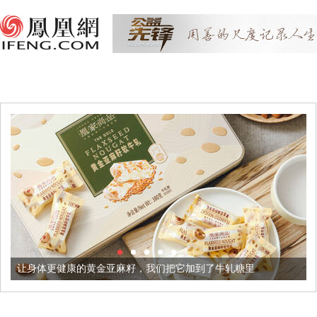
康的黄金亚麻籽，我们把它加到了牛轧糖里
被列入佛家七宝